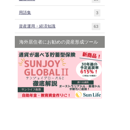
用語集
3
。
資産運用・経済知識
63
海外居住者にお勧めの資産形成ツール