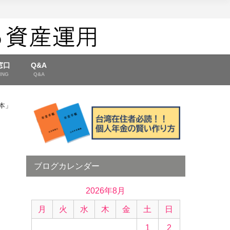
窓口
Q&A
ING
Q&A
本」
ブログカレンダー
2026年8月
月
火
水
木
金
土
日
1
2