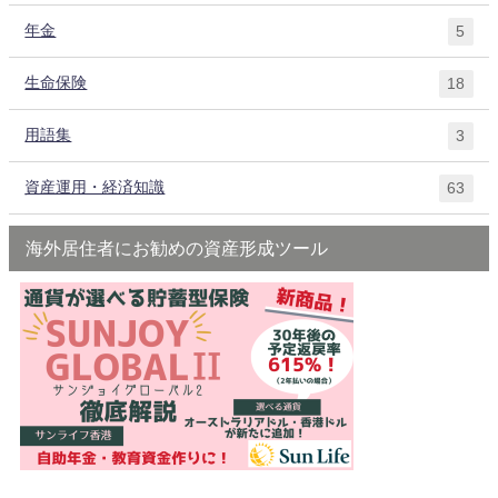
年金
5
生命保険
18
用語集
3
資産運用・経済知識
63
海外居住者にお勧めの資産形成ツール