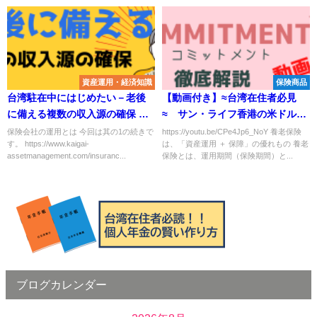
資産運用・経済知識
保険商品
台湾駐在中にはじめたい－老後
【動画付き】≈台湾在住者必見
に備える複数の収入源の確保 其
≈ サン・ライフ香港の米ドル建
の2
て養老保険「Commitment(コミ
保険会社の運用とは 今回は其の1の続きで
https://youtu.be/CPe4Jp6_NoY 養老保険
す。 https://www.kaigai-
は、「資産運用 ＋ 保障」の優れもの 養老
ットメント）」を詳細解説
assetmanagement.com/insuranc...
保険とは、運用期間（保険期間）と...
ブログカレンダー