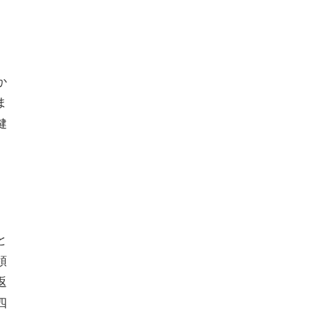
か
ま
健
と
領
返
四