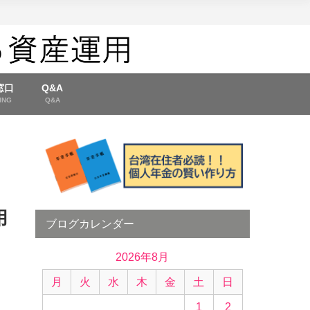
窓口
Q&A
ING
Q&A
用
ブログカレンダー
2026年8月
月
火
水
木
金
土
日
1
2