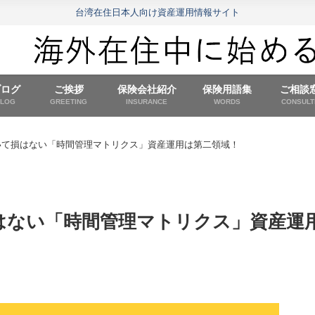
台湾在住日本人向け資産運用情報サイト
ブログ
ご挨拶
保険会社紹介
保険用語集
ご相談
BLOG
GREETING
INSURANCE
WORDS
CONSULT
いて損はない「時間管理マトリクス」資産運用は第二領域！
はない「時間管理マトリクス」資産運